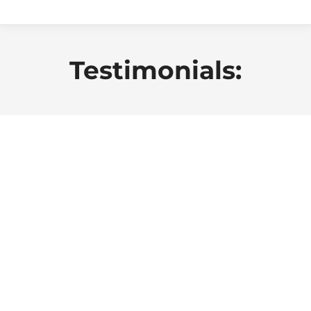
Testimonials:
Aenean diam purus finibus lectus –
uthendrerit ante sed turpis interdum
consequat. Proin eleifend nulla! In
molestie nibh at ipsum maximus,
tristique congue lacus ultrices.
Pellentesque non risus urna. Curabitur
hendrerit convallis euismod.